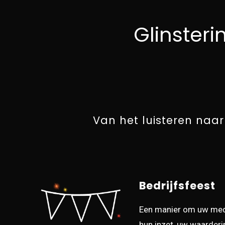
Glinster
Van het luisteren naa
Bedrijfsfeest
Een manier om uw med
hun inzet, uw waarderi