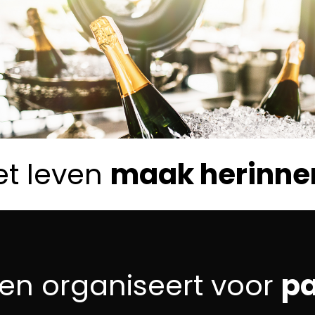
et leven
maak herinne
gen organiseert voor
pa