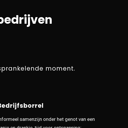
bedrijven
t sprankelende moment.
Bedrijfsborrel
nformeel samenzijn onder het genot van een
apje en drankje, tijd voor ontspanning;