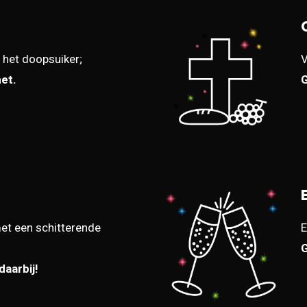
 het doopsuiker;
V
het.
G
et een schitterende
E
G
daarbij!