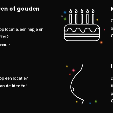
ren of gouden
O
b
op locatie, een hapje en
G
ffet?
ee. ›
op een locatie?
D
van de ideeën!
t
p
G