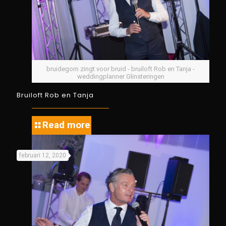
bruidegom zingt voor bruid - bruiloft Rob en Tanja -
weddingplanner Glinsteringen
Bruiloft Rob en Tanja
Read more
februari 12, 2020