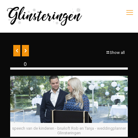
Show all
0
speech van de kinderen - bruiloft Rob en Tanja - weddingplanner
Glinsteringen