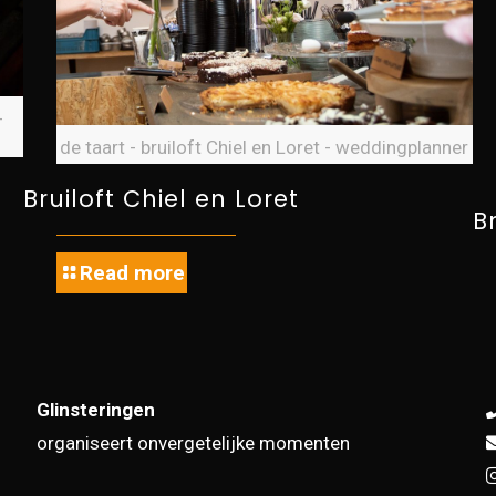
-
de taart - bruiloft Chiel en Loret - weddingplanner
Bruiloft Chiel en Loret
B
Read more
Glinsteringen
organiseert onvergetelijke momenten