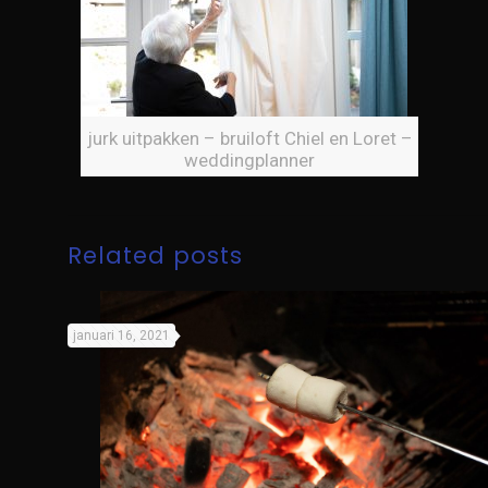
jurk uitpakken – bruiloft Chiel en Loret –
weddingplanner
Related posts
januari 16, 2021