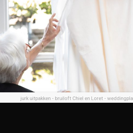
jurk uitpakken - bruiloft Chiel en Loret - weddingpl