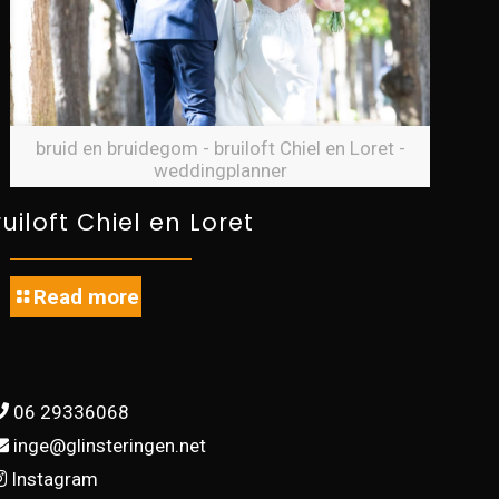
bruid en bruidegom - bruiloft Chiel en Loret -
weddingplanner
ruiloft Chiel en Loret
Read more
06 29336068
inge@glinsteringen.net
Instagram