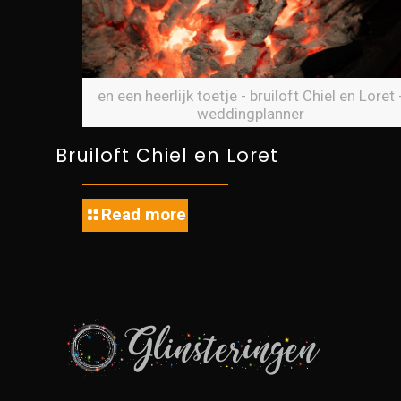
en een heerlijk toetje - bruiloft Chiel en Loret 
weddingplanner
Bruiloft Chiel en Loret
Read more